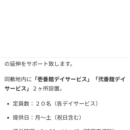
2.通所介護（デイサービス）
〈認知症予防〉〈身体機能の維持、向上〉〈社会
交流〉等
様々なプログラムの提供
により健康寿命
の延伸をサポート致します。
同敷地内に
「壱番館デイサービス」「弐番館デイ
サービス」
２ヶ所設置。
定員数：２０名（各デイサービス）
提供日：月～土（祝日含む）